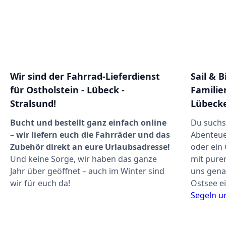
Wir sind der Fahrrad-Lieferdienst
Sail & 
für Ostholstein - Lübeck -
Familie
Stralsund!
Lübeck
Bucht und bestellt ganz einfach online
Du suchs
– wir liefern euch die Fahrräder und das
Abenteuer
Zubehör direkt an eure Urlaubsadresse!
oder ein
Und keine Sorge, wir haben das ganze
mit pure
Jahr über geöffnet – auch im Winter sind
uns genau
wir für euch da!
Ostsee e
Segeln u