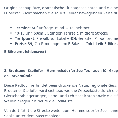
Originalschauplätze, dramatische Fluchtgeschichten und die b
Lübecker Bucht machen die Tour zu einer bewegenden Reise du
Termine:
Auf Anfrage, mind. 4 Teilnehmer
10-15 Uhr, 50km 5 Stunden-Fahrzeit, mittlere Strecke
Treffpunkt:
Priwall, vor Lokal AHOI/Henssler, Priwallpro
Preise: 39,-
€ p.P. mit eigenem E-Bike
Inkl. Leih E-Bike
v
E-Bike empfehlenswert
3. Brodtener Steilufer - Hemmelsdorfer See-Tour auch für Gru
ab Travemünde
Diese Radtour verbindet beeindruckende Natur, regionale Gesc
Brodtener Steilufer wird sichtbar, wie die Ostseeküste durch di
Gletscherablagerungen, Sand- und Lehmschichten sowie die st
Wellen prägen bis heute die Steilküste.
Von dort führt die Strecke weiter zum Hemmelsdorfer See – eine
Senke unter dem Meeresspiegel.