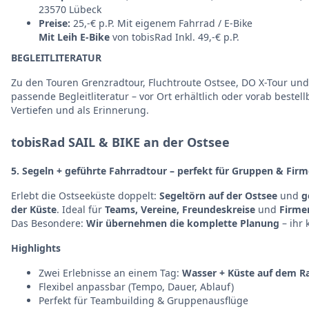
23570 Lübeck
Preise:
25,-€ p.P. Mit eigenem Fahrrad / E-Bike
Mit Leih E-Bike
von tobisRad Inkl. 49,-€ p.P.
BEGLEITLITERATUR
Zu den Touren Grenzradtour, Fluchtroute Ostsee, DO X-Tour un
passende Begleitliteratur – vor Ort erhältlich oder vorab bestel
Vertiefen und als Erinnerung.
tobisRad SAIL & BIKE an der Ostsee
5. Segeln + geführte Fahrradtour – perfekt für Gruppen & Fir
Erlebt die Ostseeküste doppelt:
Segeltörn auf der Ostsee
und
g
der Küste
. Ideal für
Teams, Vereine, Freundeskreise
und
Firme
Das Besondere:
Wir übernehmen die komplette Planung
– ihr
Highlights
Zwei Erlebnisse an einem Tag:
Wasser + Küste auf dem R
Flexibel anpassbar (Tempo, Dauer, Ablauf)
Perfekt für Teambuilding & Gruppenausflüge