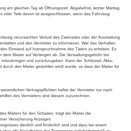
g am gleichen Tag ab Öffnungszeit. Abgabefrist, letzter Miettag
es oder Teils davon ist ausgeschlossen, wenn das Fahrzeug
hrlässig verursachten Verlust des Zweirades oder der Ausstattung.
erstatten und den Vermieter zu informieren. War das Verhalten
e den Einwand auf Inanspruchnahme des Täters zu erheben. Es
er dem Mieter auf Verlangen ab. Die Verwaltungsgebühr bei
n mitzubringen und zurückzugeben. Kann der Schlüssel, Akku,
 durch den Mieter gestohlen wird/ wurde, so dass der Mieter für
wesentlichen Vertragspflichten haftet der Vermieter nur nach
ehilfen des Vermieters sind diesem zuzurechnen.
des Mieters für den Schaden, trägt der Mieter die
iner Versicherung Anzeigen.
reignisses dienlich und förderlich sind und dazu bei einem
ist über alle Einzelheiten des Ereignisses wahrheitsgemäß zu