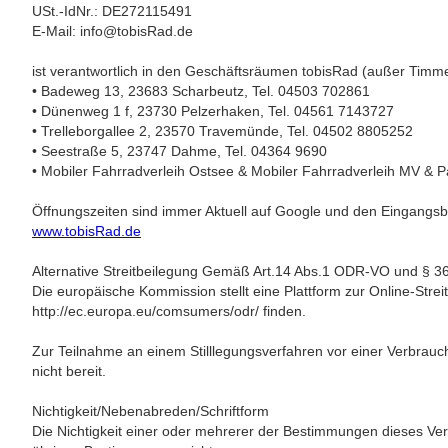
USt.-IdNr.: DE272115491
E-Mail: info@tobisRad.de
ist verantwortlich in den Geschäftsräumen tobisRad (außer Timm
• Badeweg 13, 23683 Scharbeutz, Tel. 04503 702861
• Dünenweg 1 f, 23730 Pelzerhaken, Tel. 04561 7143727
• Trelleborgallee 2, 23570 Travemünde, Tel. 04502 8805252
• Seestraße 5, 23747 Dahme, Tel. 04364 9690
• Mobiler Fahrradverleih Ostsee & Mobiler Fahrradverleih MV & Par
Öffnungszeiten sind immer Aktuell auf Google und den Eingangsb
www.tobisRad.de
Alternative Streitbeilegung Gemäß Art.14 Abs.1 ODR-VO und § 
Die europäische Kommission stellt eine Plattform zur Online-Streit
http://ec.europa.eu/comsumers/odr/ finden.
Zur Teilnahme an einem Stilllegungsverfahren vor einer Verbraucher
nicht bereit.
Nichtigkeit/Nebenabreden/Schriftform
Die Nichtigkeit einer oder mehrerer der Bestimmungen dieses Vert