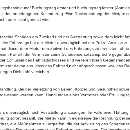
ungsbestätigung/ Buchungstag erster und buchungstag letzter (Anmietun
ür jeden angefangenen Kalendertag. Eine Rückerstattung des Mietpreis
cht oder nicht genutzt wird.
erursachte Schäden am Zweirad und der Ausstattung sowie dem leicht fa
des Fahrzeugs hat der Mieter unverzüglich bei der Polizei Anzeige zu 
hat dieser dem Mieter den Zeitwert des Fahrzeugs zu ersetzten, ohn
iesem Fall tritt der Vermieter seine Schadensersatzansprüche gegenüb
st der Schlüssel des Fahrradschlosses und weiteren losen Gegenstände
ermieter davon aus, dass das Fahrrad nicht abgeschlossen war, das Rad
gegen Diebstahl versichert.
 Handlung. Bei der Verletzung von Leben, Körper und Gesundheit sowie 
gewiesen werden kann. Handlungen eines Vertreters oder Erfüllungsg
ers unverzüglich nach Feststellung anzuzeigen. Im Falle einer Haftung 
ng sofort bezahlt, der Mieter kann in eigenregie die Rechnung bei se
flichtet, alle Maßnahmen zu ergreifen, die der Aufklärung des Schadense
eschätzte Reparaturkosten) die Polizei zu verständigen. Der Vermieter 