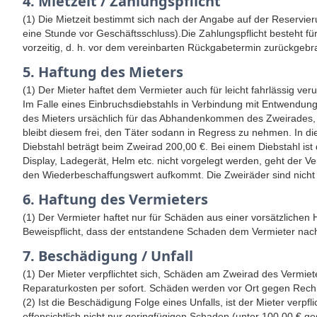
4. Mietzeit / Zahlungspflicht
(1) Die Mietzeit bestimmt sich nach der Angabe auf der Reservier
eine Stunde vor Geschäftsschluss).Die Zahlungspflicht besteht f
vorzeitig, d. h. vor dem vereinbarten Rückgabetermin zurückgebra
5. Haftung des Mieters
(1) Der Mieter haftet dem Vermieter auch für leicht fahrlässig v
Im Falle eines Einbruchsdiebstahls in Verbindung mit Entwendung 
des Mieters ursächlich für das Abhandenkommen des Zweirades, 
bleibt diesem frei, den Täter sodann in Regress zu nehmen. In d
Diebstahl beträgt beim Zweirad 200,00 €. Bei einem Diebstahl i
Display, Ladegerät, Helm etc. nicht vorgelegt werden, geht der V
den Wiederbeschaffungswert aufkommt. Die Zweiräder sind nicht 
6. Haftung des Vermieters
(1) Der Vermieter haftet nur für Schäden aus einer vorsätzlichen
Beweispflicht, dass der entstandene Schaden dem Vermieter nach
7. Beschädigung / Unfall
(1) Der Mieter verpflichtet sich, Schäden am Zweirad des Vermiet
Reparaturkosten per sofort. Schäden werden vor Ort gegen Rechnu
(2) Ist die Beschädigung Folge eines Unfalls, ist der Mieter verp
offensichtlich nicht nur geringfügigen Schaden (unter 100,00 € g