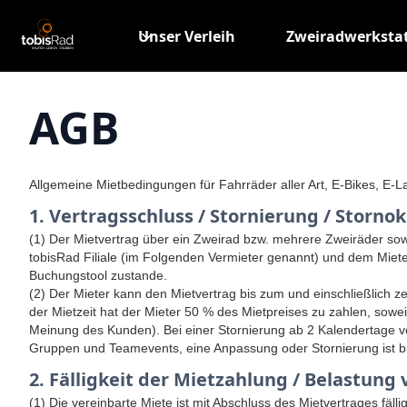
Unser Verleih
Zweiradwerksta
AGB
Allgemeine Mietbedingungen für Fahrräder aller Art, E-Bikes, E-L
1. Vertragsschluss / Stornierung / Storno
(1) Der Mietvertrag über ein Zweirad bzw. mehrere Zweiräder sow
tobisRad Filiale (im Folgenden Vermieter genannt) und dem Mieter
Buchungstool zustande.
(2) Der Mieter kann den Mietvertrag bis zum und einschließlich z
der Mietzeit hat der Mieter 50 % des Mietpreises zu zahlen, sowe
Meinung des Kunden). Bei einer Stornierung ab 2 Kalendertage vo
Gruppen und Teamevents, eine Anpassung oder Stornierung ist bi
2. Fälligkeit der Mietzahlung / Belastun
(1) Die vereinbarte Miete ist mit Abschluss des Mietvertrages fäll