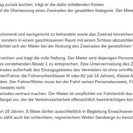
g zurück buchen, trägt er die dafür anfallenden Kosten.
auf die Überlassung eines Zweirades der gewählten Kategorie. Der Mie
ng schonend und sachgerecht zu behandeln sowie das Zweirad hinreiche
ellen, sondern in einem geschlossenen Raum mit einem Schloss abzusc
ichtet sich der Mieter bei der Nutzung des Zweirades die gesetzliche
erreichen und trägt die volle Haftung. Der Mieter wird diejenigen Pers
 des vorstehenden Absatz 1 zu entsprechen. Eine Untervermietung de
rades außerhalb des Einzugsgebietes des Vermieters ist ohne schrift
eter/Fahrer die Führerscheinklasse M oder A2 (ab 16 Jahren), Klasse A,
gsüber. Der Fahrer/Mieter muss bei der Fahrt seinen Personalausweis, Fü
besteht nicht.
rades vertraut machen. Der Mieter ist verpflichtet vor Fahrtantritt da
angel vor, der die Verkehrssicherheit offensichtlich beeinträchtigen kö
von 18 Jahren. E-Bikes dürfen ausschließlich in Begleitung Erwachsene
erzu zählt auch bei schlechtem, regnerischem Wetter Sandwege zu benu