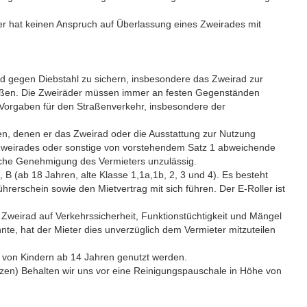
ter hat keinen Anspruch auf Überlassung eines Zweirades mit
nd gegen Diebstahl zu sichern, insbesondere das Zweirad zur
hließen. Die Zweiräder müssen immer an festen Gegenständen
n Vorgaben für den Straßenverkehr, insbesondere der
onen, denen er das Zweirad oder die Ausstattung zur Nutzung
s Zweirades oder sonstige von vorstehendem Satz 1 abweichende
liche Genehmigung des Vermieters unzulässig.
 B (ab 18 Jahren, alte Klasse 1,1a,1b, 2, 3 und 4). Es besteht
hrerschein sowie den Mietvertrag mit sich führen. Der E-Roller ist
s Zweirad auf Verkehrssicherheit, Funktionstüchtigkeit und Mängel
nnte, hat der Mieter dies unverzüglich dem Vermieter mitzuteilen
r von Kindern ab 14 Jahren genutzt werden.
tzen) Behalten wir uns vor eine Reinigungspauschale in Höhe von