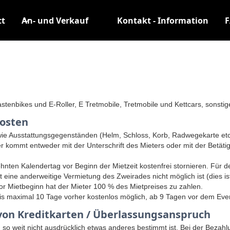
tt
An- und Verkauf
Kontakt - Information
astenbikes und E-Roller, E Tretmobile, Tretmobile und Kettcars, sonsti
kosten
ie Ausstattungsgegenständen (Helm, Schloss, Korb, Radwegekarte etc.)
 kommt entweder mit der Unterschrift des Mieters oder mit der Betätigu
ehnten Kalendertag vor Beginn der Mietzeit kostenfrei stornieren. Für 
it eine anderweitige Vermietung des Zweirades nicht möglich ist (dies 
r Mietbeginn hat der Mieter 100 % des Mietpreises zu zahlen.
s maximal 10 Tage vorher kostenlos möglich, ab 9 Tagen vor dem Even
g von Kreditkarten / Überlassungsanspruch
ig so weit nicht ausdrücklich etwas anderes bestimmt ist. Bei der Bezahl