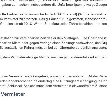
Angaben zu machen, insbesondere die Unfallbeteiligten, etwaige Zeuge
ar Ihr Leihartikel in einem technisch 1A Zustand) (Wir haben währe
 Vermieter zu ersetzen. Das gilt auch für Folgekosten, insbesondere 
ir holen sie ab 20,-€. Wir müßen Maut, oder Fähre bezahlen, Ihre kost
tstation zur vereinbarten Zeit des ersten Miettages. Eine Übergabe is
reinbarten Miete oder gegen Vorlage eines Zahlungsnachweises, des Or
t. Alle zusätzlichen Fahrer müssen bei der Übergabe persönlich anwese
en, dem Vermieter etwaige Mängel anzuzeigen, anderenfalls erkennt er 
an den Vermieter zurückzugeben, je nachdem an welchem Ort die Rückga
r jeden angebrochenen Kalendertag eine Nutzungsentschädigung in Hö
gerät, Schlüssel, Schloss muss dem Vermieter in einwandfreiem Zusta
m Vermieter