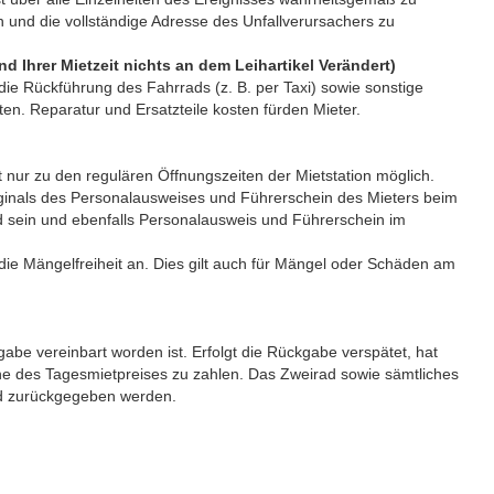
n und die vollständige Adresse des Unfallverursachers zu
nd Ihrer Mietzeit nichts an dem Leihartikel Verändert)
die Rückführung des Fahrrads (z. B. per Taxi) sowie sonstige
en. Reparatur und Ersatzteile kosten fürden Mieter.
t nur zu den regulären Öffnungszeiten der Mietstation möglich.
iginals des Personalausweises und Führerschein des Mieters beim
nd sein und ebenfalls Personalausweis und Führerschein im
die Mängelfreiheit an. Dies gilt auch für Mängel oder Schäden am
be vereinbart worden ist. Erfolgt die Rückgabe verspätet, hat
he des Tagesmietpreises zu zahlen. Das Zweirad sowie sämtliches
nd zurückgegeben werden.